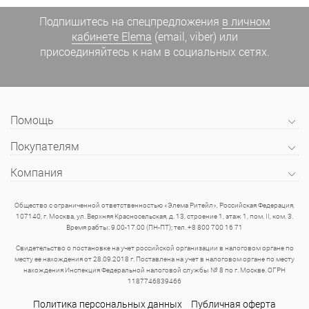
Подпишитесь на спецпредложения
в личном
кабинете Elema
(email, viber) или
присоединяйтесь к нам в социальных сетях.
Помощь
Покупателям
Компания
Общество с ограниченной ответственностью «Элема Ритейл», Российская Федерация,
107140, г. Москва, ул. Верхняя Красносельская, д. 13, строение 1, этаж 1, пом. II, ком. 3.
Время рабты: 9.00-17.00 (ПН-ПТ); тел. +8 800 700 16 71
Свидетельство о постановке на учет российской организации в налоговом органе по
месту ее нахождения от 28.09.2018 г. Поставлена на учет в налоговом органе по месту
нахождения Инспекция Федеральной налоговой службы № 8 по г. Москве. ОГРН
1187746839466
Политика персональных данных
Публичная оферта