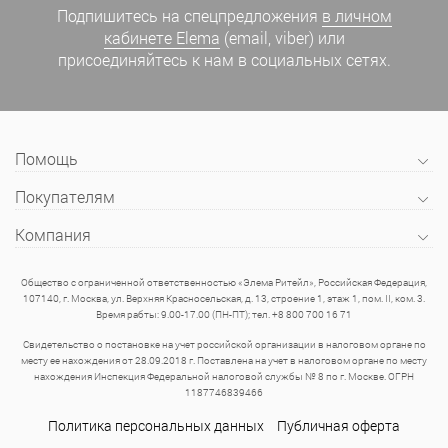
Подпишитесь на спецпредложения
в личном
кабинете Elema
(email, viber) или
присоединяйтесь к нам в социальных сетях.
Помощь
Покупателям
Компания
Общество с ограниченной ответственностью «Элема Ритейл», Российская Федерация,
107140, г. Москва, ул. Верхняя Красносельская, д. 13, строение 1, этаж 1, пом. II, ком. 3.
Время рабты: 9.00-17.00 (ПН-ПТ); тел. +8 800 700 16 71
Свидетельство о постановке на учет российской организации в налоговом органе по
месту ее нахождения от 28.09.2018 г. Поставлена на учет в налоговом органе по месту
нахождения Инспекция Федеральной налоговой службы № 8 по г. Москве. ОГРН
1187746839466
Политика персональных данных
Публичная оферта