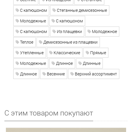
С капюшоном
Стеганные демисезонные
Молодежные
С капюшоном
С капюшоном
Из плащевки
Молодежное
Теплое
Демисезонные из плащевки
Утепленные
Классические
Прямые
Молодежные
Длинное
Длинные
Длинное
Весенние
Верхний ассортимент
С этим товаром покупают