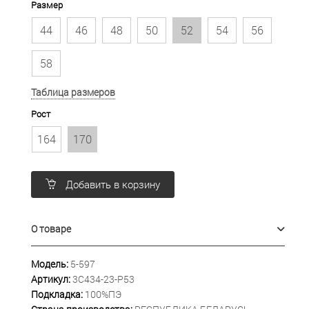
Размер
44
46
48
50
52
54
56
58
Таблица размеров
Рост
164
170
Добавить в корзину
О товаре
Модель:
5-597
Артикул:
3С434-23-Р53
Подкладка:
100%ПЭ