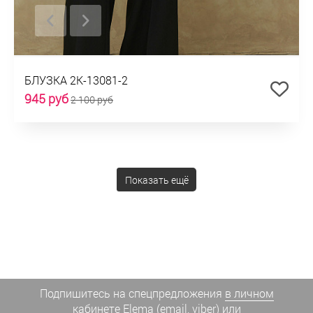
БЛУЗКА 2К-13081-2
945 руб
2 100 руб
Показать ещё
Подпишитесь на спецпредложения
в личном
кабинете Elema
(email, viber) или