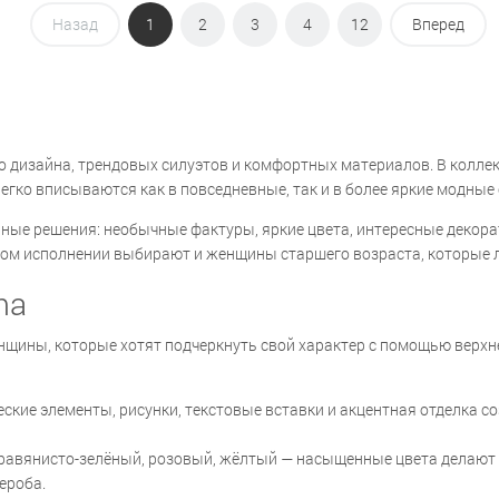
Назад
1
2
3
4
12
Вперед
о дизайна, трендовых силуэтов и комфортных материалов. В колл
егко вписываются как в повседневные, так и в более яркие модные
льные решения: необычные фактуры, яркие цвета, интересные деко
ном исполнении выбирают и женщины старшего возраста, которые
ma
нщины, которые хотят подчеркнуть свой характер с помощью верх
ские элементы, рисунки, текстовые вставки и акцентная отделка 
травянисто-зелёный, розовый, жёлтый — насыщенные цвета делаю
ероба.