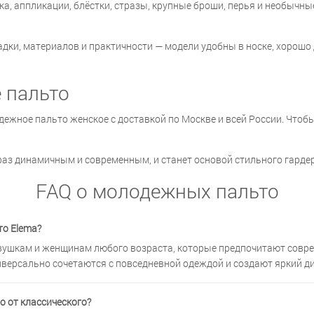
а, аппликации, блёстки, стразы, крупные броши, перья и необычны
дки, материалов и практичности — модели удобны в носке, хорошо
 пальто
дежное пальто женское с доставкой по Москве и всей России. Чтоб
браз динамичным и современным, и станет основой стильного гарде
FAQ о молодежных пальто
о Elema?
ушкам и женщинам любого возраста, которые предпочитают совр
иверсально сочетаются с повседневной одеждой и создают яркий д
о от классического?