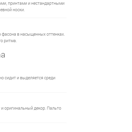
ами, принтами и нестандартными
евной носки.
о фасона в насыщенных оттенках.
о ритма.
ma
но сидит и выделяется среди
 и оригинальный декор. Пальто