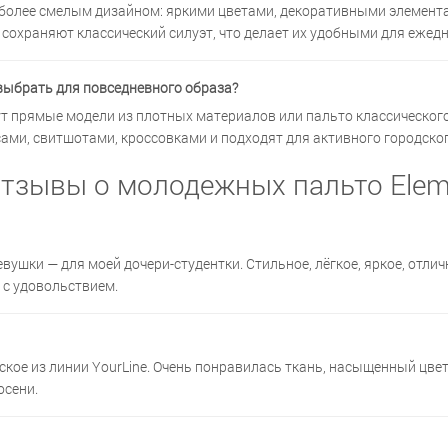
олее смелым дизайном: яркими цветами, декоративными элемент
 сохраняют классический силуэт, что делает их удобными для ежедн
выбрать для повседневного образа?
т прямые модели из плотных материалов или пальто классическог
ами, свитшотами, кроссовками и подходят для активного городског
тзывы о молодежных пальто Ele
ушки — для моей дочери-студентки. Стильное, лёгкое, яркое, отлич
 с удовольствием.
ое из линии YourLine. Очень понравилась ткань, насыщенный цвет
осени.