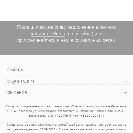
Подпишитесь на спецпредложения
в личном
кабинете Elema
(email, viber) или
присоединяйтесь к нам в социальных сетях.
Помощь
Покупателям
Компания
Общество с ограниченной ответственностью «Элема Ритейл», Российская Федерация,
107140, г. Москва, ул. Верхняя Красносельская, д. 13, строение 1, этаж 1, пом. II, ком. 3.
Время рабты: 9.00-17.00 (ПН-ПТ); тел. +8 800 700 16 71
Свидетельство о постановке на учет российской организации в налоговом органе по
месту ее нахождения от 28.09.2018 г. Поставлена на учет в налоговом органе по месту