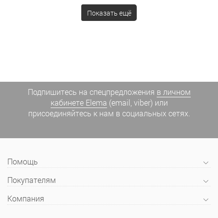
Показать ещё
Подпишитесь на спецпредложения
в личном
кабинете Elema
(email, viber) или
присоединяйтесь к нам в социальных сетях.
Помощь
Покупателям
Компания