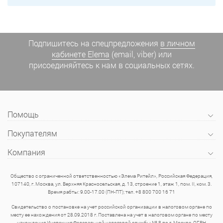
Подпишитесь на спецпредложения
в личном
кабинете Elema
(email, viber) или
присоединяйтесь к нам в социальных сетях.
Помощь
Покупателям
Компания
Общество с ограниченной ответственностью «Элема Ритейл», Российская Федерация,
107140, г. Москва, ул. Верхняя Красносельская, д. 13, строение 1, этаж 1, пом. II, ком. 3.
Время рабты: 9.00-17.00 (ПН-ПТ); тел. +8 800 700 16 71
Свидетельство о постановке на учет российской организации в налоговом органе по
месту ее нахождения от 28.09.2018 г. Поставлена на учет в налоговом органе по месту
нахождения Инспекция Федеральной налоговой службы № 8 по г. Москве. ОГРН