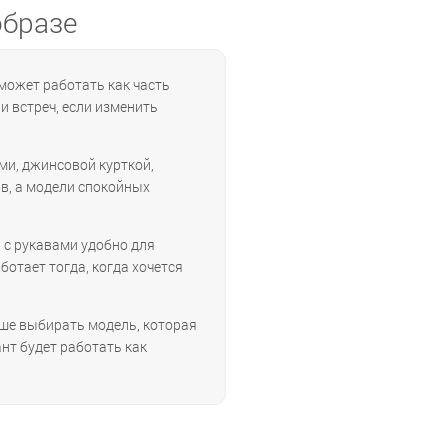
образе
 может работать как часть
и встреч, если изменить
ми, джинсовой курткой,
в, а модели спокойных
 с рукавами удобно для
отает тогда, когда хочется
учше выбирать модель, которая
ант будет работать как