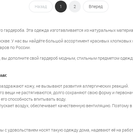
Назад
1
2
Вперед
о гардероба. Эта одежда изготавливается из натуральных материал
оскве. У нас вы найдёте большой ассортимент красивых хлопковых
аров по России.
, вы дополните свой гардероб модным, стильным предметом одежды
ами:
 раздражают кожу, не вызывают развития аллергических реакций.
его вещи не растягиваются, долго сохраняют свою форму и первон
 его способность впитывать воду.
скает воздух, обеспечивает качественную вентиляцию. Поэтому в
 с удовольствием носят такую одежду дома, надевают её на работу