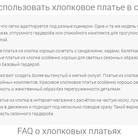
спользовать хлопковое платье в 
 что легко адаптируется под разные сценарии. Одна и та же модель
аза, отпускного гардероба или спокойного комплекта для прогулок 
лой.
 платья из хлопка хорошо сочетать с сандалиями, кедами, балетка
ые платья из хлопка особенно хороши для светлых сезонных образо
в базовый гардероб.
огают создать более вытянутый и мягкий силуэт. Платье из хлопка
йных комплектов. Красивое хлопковое платье особенно хорошо раб
ность и женственный образ без перегруженности деталями.
атье из хлопка в интернет-магазине с расчётом на частую носку, л
на в движении и подходит под несколько поводов сразу. Такой вари
асть сезонного гардероба.
FAQ о хлопковых платьях