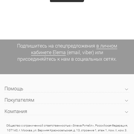
Подпишитесь на спецпредложения
в личном
кабинете Elema
(email, viber) или
присоединяйтесь к нам в социальных сетях.
Помощь
Покупателям
Компания
Общество с ограниченной ответственностью «Элема Ритейл», Российская Федерация,
107140, г. Москва, ул. Верхняя Красносельская, д. 13, строение 1, этаж 1, пом. II, ком. 3.