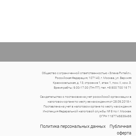
Общество с ограниченной ответственностью «Элема Ритейл»,
Российская Федерация, 107140, г. Москва, ул. Верхняя
Красносельская, д. 13, строение 1, этаж 1, пом. II, ком. 3.
Время рабты: 9.00-17.00 (ПН-ПТ); тел. +8 800 700 16 71
Свидетельство о постановке на учет российской организации в
налоговом органе по месту ее нахождения от 28.09.2018 г.
Поставлена на учет в налоговом органе по месту нахождения
Инспекция Федеральной налоговой службы № 8 по г. Москве.
ОГРН 1187746839466
Политика персональных данных
Публичная
оферта