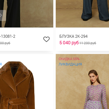
-13081-2
БЛУЗКА 2К-294
5 040 руб
100 руб
11 200 руб
СКИДКА 55%
Я
ЛИКВИДАЦИЯ