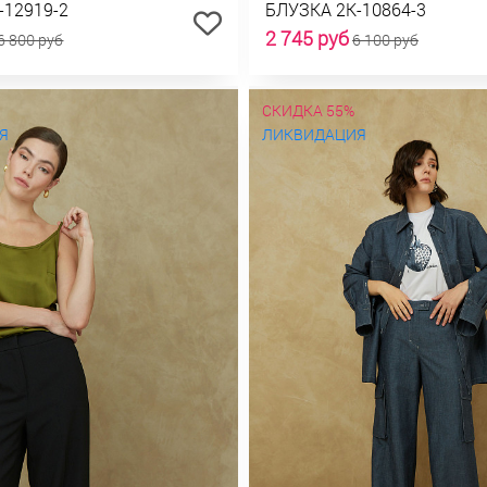
-12919-2
БЛУЗКА 2К-10864-3
2 745 руб
6 800 руб
6 100 руб
СКИДКА 55%
Я
ЛИКВИДАЦИЯ