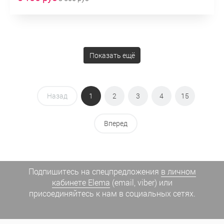
Показать ещё
Назад
1
2
3
4
15
Вперед
Подпишитесь на спецпредложения
в личном
кабинете Elema
(email, viber) или
присоединяйтесь к нам в социальных сетях.