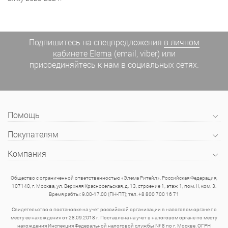
Подпишитесь на спецпредложения
в личном
кабинете Elema
(email, viber) или
присоединяйтесь к нам в социальных сетях.
Помощь
Покупателям
Компания
Общество с ограниченной ответственностью «Элема Ритейл», Российская Федерация,
107140, г. Москва, ул. Верхняя Красносельская, д. 13, строение 1, этаж 1, пом. II, ком. 3.
Время рабты: 9.00-17.00 (ПН-ПТ); тел. +8 800 700 16 71
Свидетельство о постановке на учет российской организации в налоговом органе по
месту ее нахождения от 28.09.2018 г. Поставлена на учет в налоговом органе по месту
нахождения Инспекция Федеральной налоговой службы № 8 по г. Москве. ОГРН