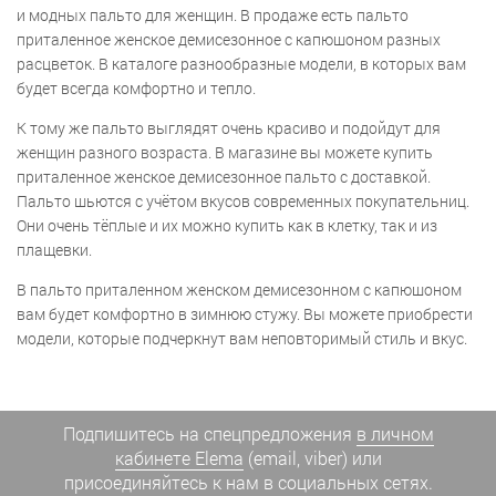
и модных пальто для женщин. В продаже есть пальто
приталенное женское демисезонное с капюшоном разных
расцветок. В каталоге разнообразные модели, в которых вам
будет всегда комфортно и тепло.
К тому же пальто выглядят очень красиво и подойдут для
женщин разного возраста. В магазине вы можете купить
приталенное женское демисезонное пальто с доставкой.
Пальто шьются с учётом вкусов современных покупательниц.
Они очень тёплые и их можно купить как в клетку, так и из
плащевки.
В пальто приталенном женском демисезонном с капюшоном
вам будет комфортно в зимнюю стужу. Вы можете приобрести
модели, которые подчеркнут вам неповторимый стиль и вкус.
Подпишитесь на спецпредложения
в личном
кабинете Elema
(email, viber) или
присоединяйтесь к нам в социальных сетях.