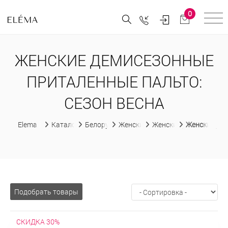
0
ЖЕНСКИЕ ДЕМИСЕЗОННЫЕ
ПРИТАЛЕННЫЕ ПАЛЬТО:
СЕЗОН ВЕСНА
Elema
Каталог
Белорусская женская одежда
Женские пальто
Женские демисезонны
Женские де
Подобрать товары
СКИДКА 30%