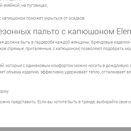
-змейкой, на пуговицах;
 с капюшоном поможет укрыться от осадков.
езонных пальто с капюшоном Ele
рая должна быть в гардеробе каждой женщины. Брендовые изделия 
ов (прямые, приталенные, с капюшоном) позволяют подобрать моде
, которые с одинаковым комфортом можно носить в дождливую, в
т объема изделию, эффективно удерживает тепло, отталкивает влагу
орму.
жно представить. Если вы хотите быть в тренде, выбирайте свое 