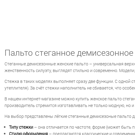
Пальто стеганное демисезонное
Стеганные демисезонные женские пальто – универсальная верхн
женственность силуэту, выглядят стильно и современно. Модели
Стежка в таких моделях выполняет сразу две функции. С одной с
утеплителя). За счёт стежки наполнитель не сбивается, что особ
В нашем интернет-магазине можно купить женское пальто стега
производитель стремится изготавливать не только модную, но и
На выбор представлены лёгкие стеганные демисезоные пальто д
Типу стежки
– она отличается по частоте, форме (может быть 
Стилю оформления
– предлагаются классические и современн