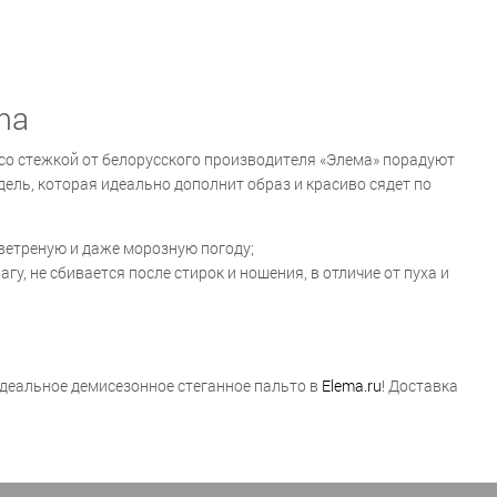
ma
со стежкой от белорусского производителя «Элема» порадуют
ль, которая идеально дополнит образ и красиво сядет по
етреную и даже морозную погоду;
, не сбивается после стирок и ношения, в отличие от пуха и
идеальное демисезонное стеганное пальто в
Elema.ru
! Доставка