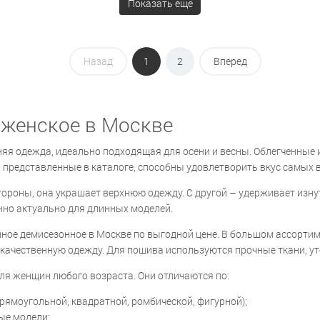
Показать ещё
Назад
1
2
Вперед
 женское в Москве
яя одежда, идеально подходящая для осени и весны. Облегченные 
, представленные в каталоге, способны удовлетворить вкус самых
тороны, она украшает верхнюю одежду. С другой – удерживает изну
енно актуально для длинных моделей.
нное демисезонное в Москве по выгодной цене. В большом ассорти
 качественную одежду. Для пошива используются прочные ткани, ут
ля женщин любого возраста. Они отличаются по:
прямоугольной, квадратной, ромбической, фигурной);
ые модели;