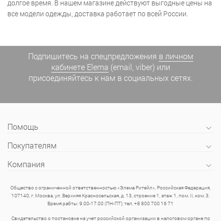
долгое время. В нашем магазине действуют выгодные цены на
все модели одежды, доставка работает по всей России.
Подпишитесь на спецпредложения
в личном
кабинете Elema
(email, viber) или
присоединяйтесь к нам в социальных сетях.
Помощь
Покупателям
Компания
Общество с ограниченной ответственностью «Элема Ритейл», Российская Федерация,
107140, г. Москва, ул. Верхняя Красносельская, д. 13, строение 1, этаж 1, пом. II, ком. 3.
Время рабты: 9.00-17.00 (ПН-ПТ); тел. +8 800 700 16 71
Свидетельство о постановке на учет российской организации в налоговом органе по