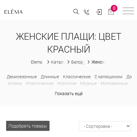
0
ЖЕНСКИЕ ПЛАЩИ: ЦВЕТ
КРАСНЫЙ
Elema
Каталог
Белорусская женская одежда
Женские плащи
Демисезонные
Длинные
Классические
С капюшоном
До
колена
Классические
Короткие
Модные
Молодежные
На молнии
Недорогие
Осенние
Приталенные
Прямые
С
Показать ещё
капюшоном
Стильные
Подобрать товары