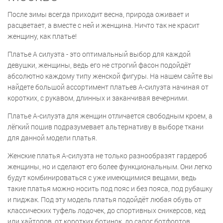
После зимы всегда приходит весна, природа оживает и
расцветает, а вместе с ней и женщина. Ничто так не красит
женщину, как платье!
Платье А силуэта - это оптимальный выбор для каждой
девушки, женщины, ведь его не строгий фасон подойдёт
абсолютно каждому типу женской фигуры. На нашем сайте вы
найдете большой ассортимент платьев А-силуэта начиная от
коротких, с рукавом, длинных и заканчивая вечерними.
Платье А-силуэта для женщин отличается свободным кроем, а
лёгкий пошив подразумевает альтернативу в выборе ткани
для данной модели платья.
Женские платья А-силуэта не только разнообразят гардероб
женщины, но и сделают его более функциональным. Они легко
будут комбинироваться с уже имеющимися вещами, ведь
такие платья можно носить под пояс и без пояса, под рубашку
и пиджак. Под эту модель платья подойдёт любая обувь от
классических туфель лодочек, до спортивных сникерсов, кед
или хайтопов, от коротких ботинок, до сапог ботфортов.