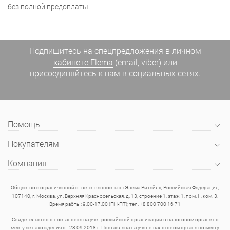
без полной предоплаты.
Подпишитесь на спецпредложения
в личном
кабинете Elema
(email, viber) или
присоединяйтесь к нам в социальных сетях.
Помощь
Покупателям
Компания
Общество с ограниченной ответственностью «Элема Ритейл», Российская Федерация,
107140, г. Москва, ул. Верхняя Красносельская, д. 13, строение 1, этаж 1, пом. II, ком. 3.
Время рабты: 9.00-17.00 (ПН-ПТ); тел. +8 800 700 16 71
Свидетельство о постановке на учет российской организации в налоговом органе по
месту ее нахождения от 28.09.2018 г. Поставлена на учет в налоговом органе по месту