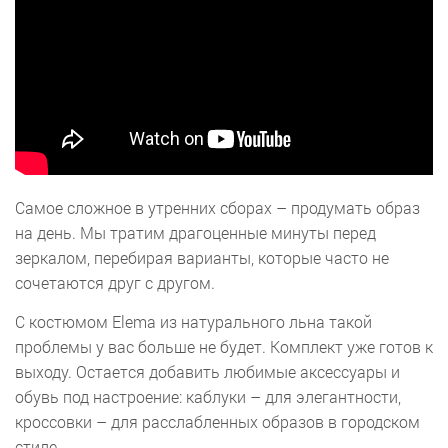
Самое сложное в утренних сборах – продумать образ
на день. Мы тратим драгоценные минуты перед
зеркалом, перебирая варианты, которые часто не
сочетаются друг с другом.
С костюмом Elema из натурального льна такой
проблемы у вас больше не будет. Комплект уже готов к
выходу. Остается добавить любимые аксессуары и
обувь под настроение: каблуки – для элегантности,
кроссовки – для расслабленных образов в городском
стиле.