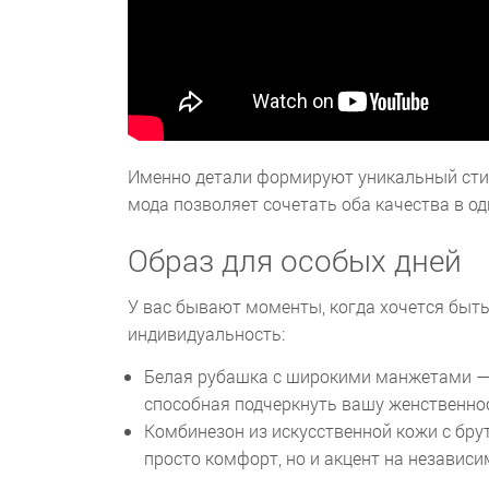
Именно детали формируют уникальный сти
мода позволяет сочетать оба качества в о
Образ для особых дней
У вас бывают моменты, когда хочется быть
индивидуальность:
Белая рубашка с широкими манжетами — к
способная подчеркнуть вашу женственнос
Комбинезон из искусственной кожи с бру
просто комфорт, но и акцент на независи