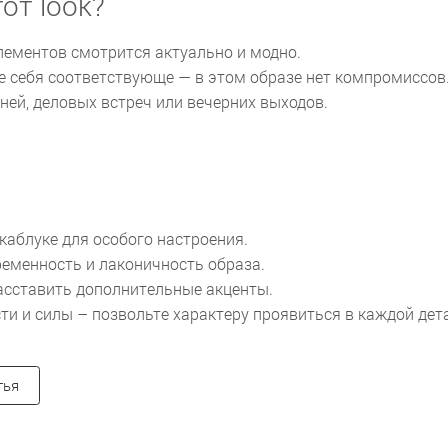
от look?
лементов смотрится актуально и модно.
те себя соответствующе — в этом образе нет компромиссов
ей, деловых встреч или вечерних выходов.
каблуке для особого настроения.
еменность и лаконичность образа.
асставить дополнительные акценты.
и и силы – позвольте характеру проявиться в каждой дета
тья