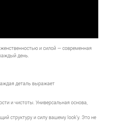
 женственностью и силой — современная
 каждый день.
 каждая деталь выражает
сти и чистоты. Универсальная основа,
й структуру и силу вашему look’у. Это не