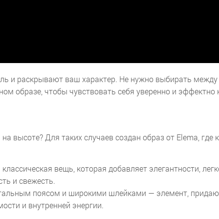
ль и раскрывают ваш характер. Не нужно выбирать между
дном образе, чтобы чувствовать себя уверенно и эффектно
 на высоте? Для таких случаев создан образ от Elema, где
лассическая вещь, которая добавляет элегантности, легко
ть и свежесть.
тальным поясом и широкими шлейками — элемент, придающи
мости и внутренней энергии.