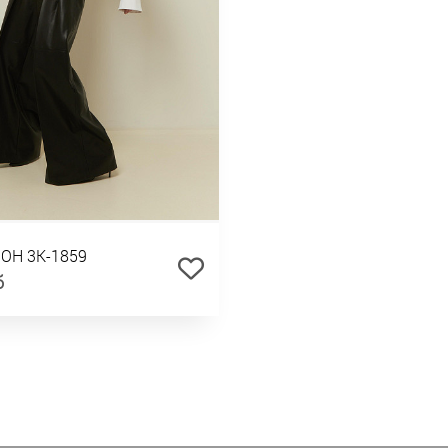
ОН 3К-1859
б