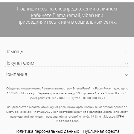
Подпишитесь на спецпредложения
в личном
кабинете Elema
(email, viber) или
присоединяйтесь к нам в социальных сетях.
Помощь
Покупателям
Компания
Общество с ограниченной ответственностью «Элема Ритейл», Российская Федерация,
107140, г. Москва, ул. Верхняя Красносельская, д. 13, строение 1, этаж 1, пом. II, ком. 3.
Время рабты: 9.00-17.00 (ПН-ПТ); тел. +8 800 700 16 71
Свидетельство о постановке на учет российской организации в налоговом органе по
месту ее нахождения от 28.09.2018 г. Поставлена на учет в налоговом органе по месту
нахождения Инспекция Федеральной налоговой службы № 8 по г. Москве. ОГРН
1187746839466
Политика персональных данных
Публичная оферта