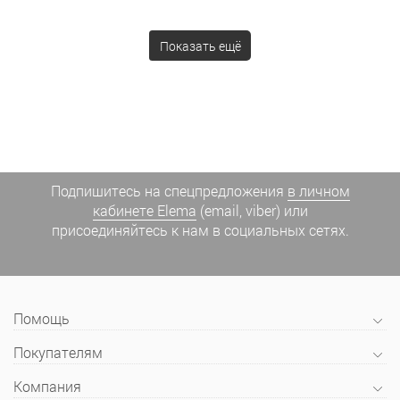
Показать ещё
Подпишитесь на спецпредложения
в личном
кабинете Elema
(email, viber) или
присоединяйтесь к нам в социальных сетях.
Помощь
Покупателям
Компания