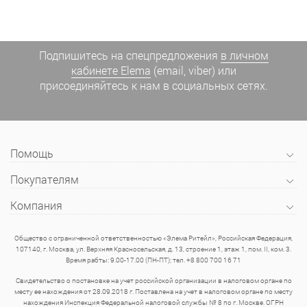
Подпишитесь на спецпредложения
в личном
кабинете Elema
(email, viber) или
присоединяйтесь к нам в социальных сетях.
Помощь
Покупателям
Компания
Общество с ограниченной ответственностью «Элема Ритейл», Российская Федерация,
107140, г. Москва, ул. Верхняя Красносельская, д. 13, строение 1, этаж 1, пом. II, ком. 3.
Время рабты: 9.00-17.00 (ПН-ПТ); тел. +8 800 700 16 71
Свидетельство о постановке на учет российской организации в налоговом органе по
месту ее нахождения от 28.09.2018 г. Поставлена на учет в налоговом органе по месту
нахождения Инспекция Федеральной налоговой службы № 8 по г. Москве. ОГРН