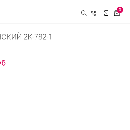
0
КИЙ 2К-782-1
уб