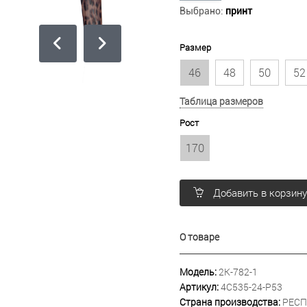
Выбрано:
принт
Размер
46
48
50
52
Таблица размеров
Рост
170
Добавить в корзин
О товаре
Модель:
2К-782-1
Артикул:
4С535-24-Р53
Страна производства:
РЕСП