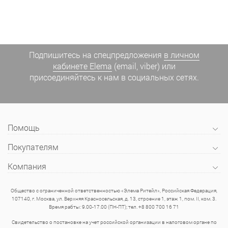
Подпишитесь на спецпредложения
в личном
кабинете Elema
(email, viber) или
присоединяйтесь к нам в социальных сетях.
Помощь
Покупателям
Компания
Общество с ограниченной ответственностью «Элема Ритейл», Российская Федерация,
107140, г. Москва, ул. Верхняя Красносельская, д. 13, строение 1, этаж 1, пом. II, ком. 3.
Время рабты: 9.00-17.00 (ПН-ПТ); тел. +8 800 700 16 71
Свидетельство о постановке на учет российской организации в налоговом органе по