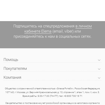
Подпишитесь на спецпредложения
в личном
кабинете Elema
(email, viber) или
присоединяйтесь к нам в социальных сетях.
Помощь
Покупателям
Компания
Общество с ограниченной ответственностью «Элема Ритейл», Российская Федерация,
107140, г. Москва, ул. Верхняя Красносельская, д. 13, строение 1, этаж 1, пом. II, ком. 3.
Время рабты: 9.00-17.00 (ПН-ПТ); тел. +8 800 700 16 71
Свидетельство о постановке на учет российской организации в налоговом органе по