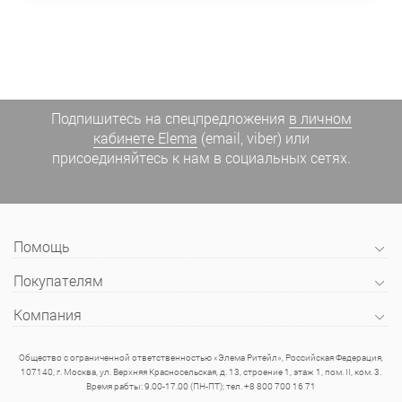
Подпишитесь на спецпредложения
в личном
кабинете Elema
(email, viber) или
присоединяйтесь к нам в социальных сетях.
Помощь
Покупателям
Компания
Общество с ограниченной ответственностью «Элема Ритейл», Российская Федерация,
107140, г. Москва, ул. Верхняя Красносельская, д. 13, строение 1, этаж 1, пом. II, ком. 3.
Время рабты: 9.00-17.00 (ПН-ПТ); тел. +8 800 700 16 71