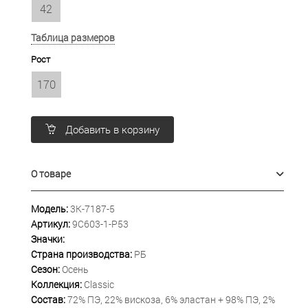
42
Таблица размеров
Рост
170
Добавить в корзину
О товаре
Модель:
3К-7187-5
Артикул:
9С603-1-Р53
Значки:
Страна производства:
РБ
Сезон:
Осень
Коллекция:
Classic
Состав:
72% ПЭ, 22% вискоза, 6% эластан + 98% ПЭ, 2%