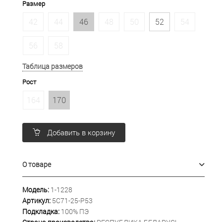
Размер
42
44
46
48
50
52
54
56
58
Таблица размеров
Рост
164
170
Добавить в корзину
О товаре
Модель:
1-1228
Артикул:
5С71-25-Р53
Подкладка:
100% ПЭ