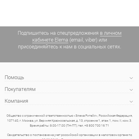
Подпишитесь на спецпредложения
в личном
кабинете Elema
(email, viber) или
присоединяйтесь к нам в социальных сетях.
Помощь
Покупателям
Компания
Общество с ограниченной ответственностью «Элема Ритейл», Российская Федерация,
107140, г. Москва, ул. Верхняя Красносельская, д. 13, строение 1, этаж 1, пом. II, ком. 3.
Время рабты: 9.00-17.00 (ПН-ПТ); тел. +8 800 700 16 71
Свидетельство о постановке на учет российской организации в налоговом органе по