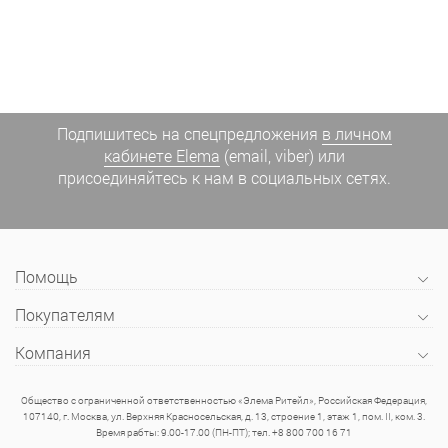
Подпишитесь на спецпредложения
в личном
кабинете Elema
(email, viber) или
присоединяйтесь к нам в социальных сетях.
Помощь
Покупателям
Компания
Общество с ограниченной ответственностью «Элема Ритейл», Российская Федерация,
107140, г. Москва, ул. Верхняя Красносельская, д. 13, строение 1, этаж 1, пом. II, ком. 3.
Время рабты: 9.00-17.00 (ПН-ПТ); тел. +8 800 700 16 71