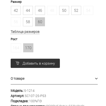
Размер
42
44
46
48
50
52
54
56
58
60
Таблица размеров
Рост
164
170
Добавить в корзину
О товаре
Модель:
5-1214
Артикул:
5С107-25-Р53
Подкладка:
100%ПЭ