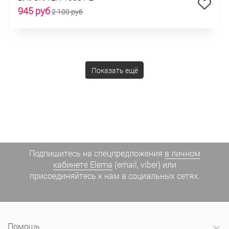
945 руб
2 100 руб
Показать ещё
Подпишитесь на спецпредложения
в личном
кабинете Elema
(email, viber) или
присоединяйтесь к нам в социальных сетях.
Помощь