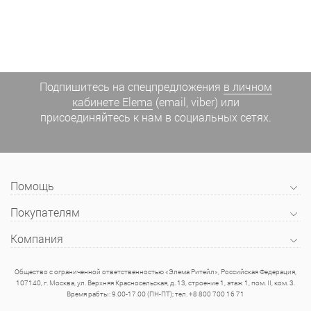
Подпишитесь на спецпредложения
в личном
кабинете Elema
(email, viber) или
присоединяйтесь к нам в социальных сетях.
Помощь
Покупателям
Компания
Общество с ограниченной ответственностью «Элема Ритейл», Российская Федерация,
107140, г. Москва, ул. Верхняя Красносельская, д. 13, строение 1, этаж 1, пом. II, ком. 3.
Время рабты: 9.00-17.00 (ПН-ПТ); тел. +8 800 700 16 71