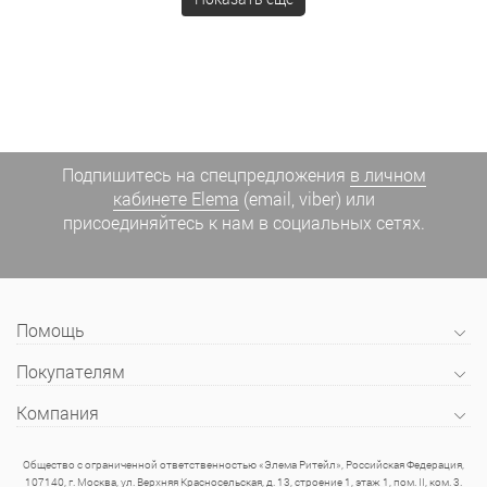
Подпишитесь на спецпредложения
в личном
кабинете Elema
(email, viber) или
присоединяйтесь к нам в социальных сетях.
Помощь
Покупателям
Компания
Общество с ограниченной ответственностью «Элема Ритейл», Российская Федерация,
107140, г. Москва, ул. Верхняя Красносельская, д. 13, строение 1, этаж 1, пом. II, ком. 3.