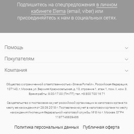
Подпишитесь на спецпредложения
в личном
кабинете Elema
(email, viber) или
присоединяйтесь к нам в социальных сетях.
Помощь
Покупателям
Компания
Общество с ограниченной ответственностью «Элема Ритейл», Российская Федерация,
107140, г. Москва, ул. Верхняя Красносельская, д. 13, строение 1, этаж 1, пом. II, ком. 3.
Время рабты: 9.00-17.00 (ПН-ПТ); тел. +8 800 700 16 71
Свидетельство о постановке на учет российской организации в налоговом органе по
месту ее нахождения от 28.09.2018 г. Поставлена на учет в налоговом органе по месту
нахождения Инспекция Федеральной налоговой службы № 8 по г. Москве. ОГРН
1187746839466
Политика персональных данных
Публичная оферта