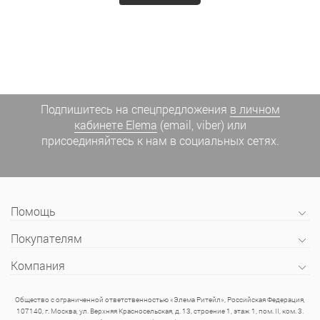
Подпишитесь на спецпредложения
в личном
кабинете Elema
(email, viber) или
присоединяйтесь к нам в социальных сетях.
Помощь
Покупателям
Компания
Общество с ограниченной ответственностью «Элема Ритейл», Российская Федерация,
107140, г. Москва, ул. Верхняя Красносельская, д. 13, строение 1, этаж 1, пом. II, ком. 3.