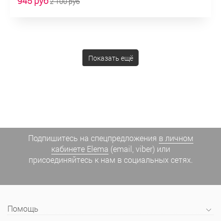
945 руб
2 100 руб
Показать ещё
Подпишитесь на спецпредложения
в личном
кабинете Elema
(email, viber) или
присоединяйтесь к нам в социальных сетях.
Помощь