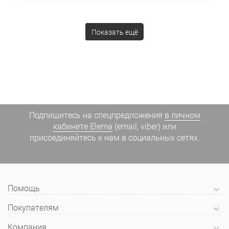
Показать ещё
Подпишитесь на спецпредложения
в личном
кабинете Elema
(email, viber) или
присоединяйтесь к нам в социальных сетях.
Помощь
Покупателям
Компания