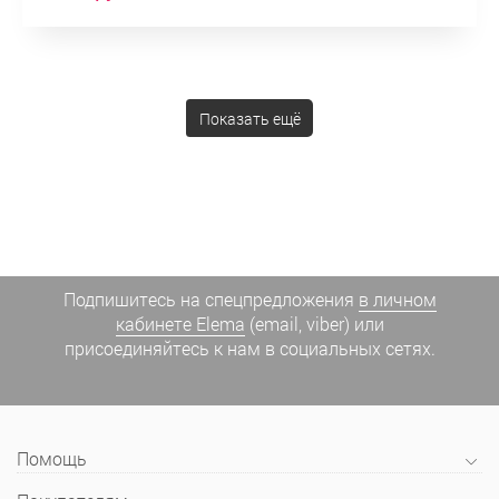
Показать ещё
Подпишитесь на спецпредложения
в личном
кабинете Elema
(email, viber) или
присоединяйтесь к нам в социальных сетях.
Помощь