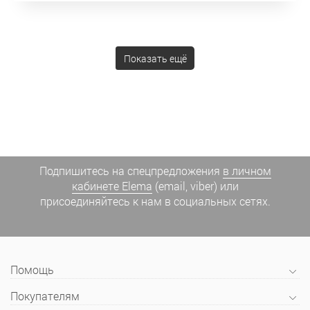
Показать ещё
Подпишитесь на спецпредложения
в личном
кабинете Elema
(email, viber) или
присоединяйтесь к нам в социальных сетях.
Помощь
Покупателям