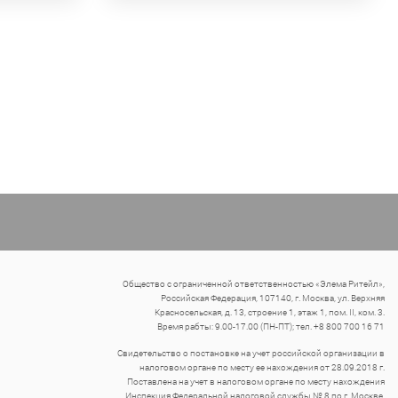
Общество с ограниченной ответственностью «Элема Ритейл»,
Российская Федерация, 107140, г. Москва, ул. Верхняя
Красносельская, д. 13, строение 1, этаж 1, пом. II, ком. 3.
Время рабты: 9.00-17.00 (ПН-ПТ); тел. +8 800 700 16 71
Свидетельство о постановке на учет российской организации в
налоговом органе по месту ее нахождения от 28.09.2018 г.
Поставлена на учет в налоговом органе по месту нахождения
Инспекция Федеральной налоговой службы № 8 по г. Москве.