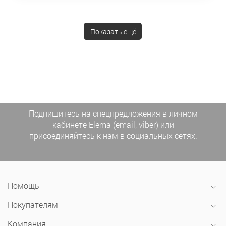
Показать ещё
Подпишитесь на спецпредложения
в личном
кабинете Elema
(email, viber) или
присоединяйтесь к нам в социальных сетях.
Помощь
Покупателям
Компания