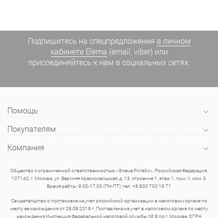
Подпишитесь на спецпредложения
в личном
кабинете Elema
(email, viber) или
присоединяйтесь к нам в социальных сетях.
Помощь
Покупателям
Компания
Общество с ограниченной ответственностью «Элема Ритейл», Российская Федерация,
107140, г. Москва, ул. Верхняя Красносельская, д. 13, строение 1, этаж 1, пом. II, ком. 3.
Время рабты: 9.00-17.00 (ПН-ПТ); тел. +8 800 700 16 71
Свидетельство о постановке на учет российской организации в налоговом органе по
месту ее нахождения от 28.09.2018 г. Поставлена на учет в налоговом органе по месту
нахождения Инспекция Федеральной налоговой службы № 8 по г. Москве. ОГРН