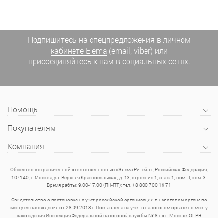
Подпишитесь на спецпредложения
в личном
кабинете Elema
(email, viber) или
присоединяйтесь к нам в социальных сетях.
Помощь
Покупателям
Компания
Общество с ограниченной ответственностью «Элема Ритейл», Российская Федерация,
107140, г. Москва, ул. Верхняя Красносельская, д. 13, строение 1, этаж 1, пом. II, ком. 3.
Время рабты: 9.00-17.00 (ПН-ПТ); тел. +8 800 700 16 71
Свидетельство о постановке на учет российской организации в налоговом органе по
месту ее нахождения от 28.09.2018 г. Поставлена на учет в налоговом органе по месту
нахождения Инспекция Федеральной налоговой службы № 8 по г. Москве. ОГРН