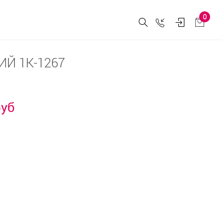
0
Й 1К-1267
руб