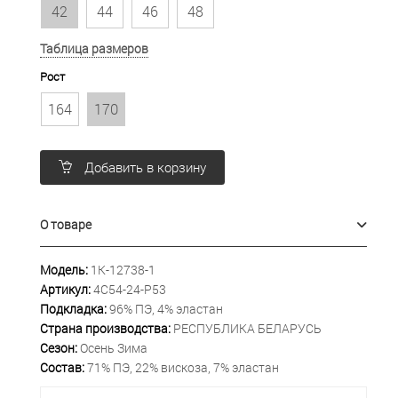
42
44
46
48
Таблица размеров
Рост
164
170
Добавить в корзину
О товаре
Модель:
1К-12738-1
Артикул:
4С54-24-Р53
Подкладка:
96% ПЭ, 4% эластан
Страна производства:
РЕСПУБЛИКА БЕЛАРУСЬ
Сезон:
Осень Зима
Состав:
71% ПЭ, 22% вискоза, 7% эластан