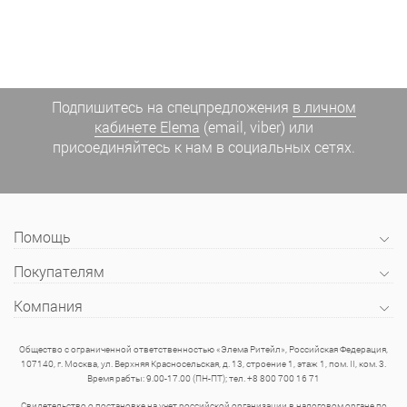
Подпишитесь на спецпредложения
в личном
кабинете Elema
(email, viber) или
присоединяйтесь к нам в социальных сетях.
Помощь
Покупателям
Компания
Общество с ограниченной ответственностью «Элема Ритейл», Российская Федерация,
107140, г. Москва, ул. Верхняя Красносельская, д. 13, строение 1, этаж 1, пом. II, ком. 3.
Время рабты: 9.00-17.00 (ПН-ПТ); тел. +8 800 700 16 71
Свидетельство о постановке на учет российской организации в налоговом органе по