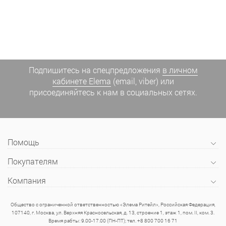
Подпишитесь на спецпредложения
в личном
кабинете Elema
(email, viber) или
присоединяйтесь к нам в социальных сетях.
Помощь
Покупателям
Компания
Общество с ограниченной ответственностью «Элема Ритейл», Российская Федерация,
107140, г. Москва, ул. Верхняя Красносельская, д. 13, строение 1, этаж 1, пом. II, ком. 3.
Время рабты: 9.00-17.00 (ПН-ПТ); тел. +8 800 700 16 71