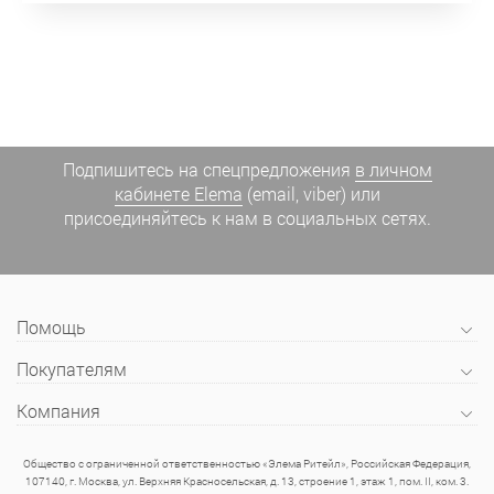
Подпишитесь на спецпредложения
в личном
кабинете Elema
(email, viber) или
присоединяйтесь к нам в социальных сетях.
Помощь
Покупателям
Компания
Общество с ограниченной ответственностью «Элема Ритейл», Российская Федерация,
107140, г. Москва, ул. Верхняя Красносельская, д. 13, строение 1, этаж 1, пом. II, ком. 3.