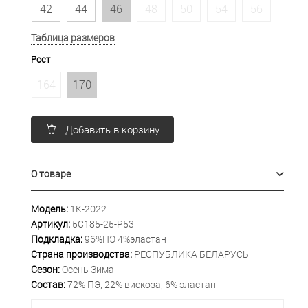
42
44
46
48
50
54
56
Таблица размеров
Рост
164
170
Добавить в корзину
О товаре
Модель:
1К-2022
Артикул:
5С185-25-Р53
Подкладка:
96%ПЭ 4%эластан
Страна производства:
РЕСПУБЛИКА БЕЛАРУСЬ
Сезон:
Осень Зима
Состав:
72% ПЭ, 22% вискоза, 6% эластан