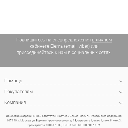
Подпишитесь на спецпредложения
в личном
кабинете Elema
(email, viber) или
присоединяйтесь к нам в социальных сетях.
Помощь
Покупателям
Компания
Общество с ограниченной ответственностью «Элема Ритейл», Российская Федерация,
107140, г. Москва, ул. Верхняя Красносельская, д. 13, строение 1, этаж 1, пом. II, ком. 3.
Время рабты: 9.00-17.00 (ПН-ПТ); тел. +8 800 700 16 71