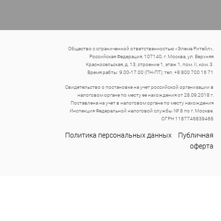
Общество с ограниченной ответственностью «Элема Ритейл»,
Российская Федерация, 107140, г. Москва, ул. Верхняя
Красносельская, д. 13, строение 1, этаж 1, пом. II, ком. 3.
Время рабты: 9.00-17.00 (ПН-ПТ); тел. +8 800 700 16 71
Свидетельство о постановке на учет российской организации в
налоговом органе по месту ее нахождения от 28.09.2018 г.
Поставлена на учет в налоговом органе по месту нахождения
Инспекция Федеральной налоговой службы № 8 по г. Москве.
ОГРН 1187746839466
Политика персональных данных
Публичная
оферта